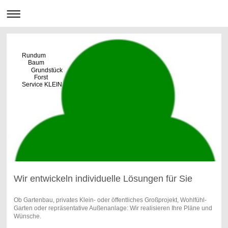
Rundum
Baum
Grundstück
Forst
Service KLEIN
Wir entwickeln individuelle Lösungen für Sie
Ob Gartenbau, privates Klein- oder öffentliches Großprojekt, Wohlfühl-
Garten oder repräsentative Außenanlage: Wir realisieren Ihre Pläne und
Wünsche.